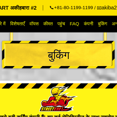
akiba2
RT अकीहबारा #2
📞+81-80-1199-1199
📧
े में
विशेषताएँ
वॉयस
कीमत
पहुंच
FAQ
कंपनी
बुकिंग
अन्
बुकिंग