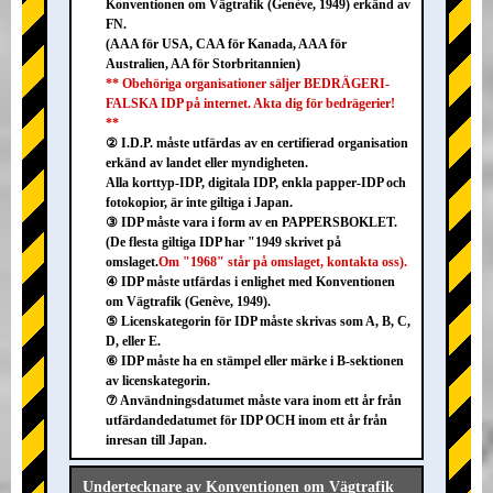
Konventionen om Vägtrafik (Genève, 1949) erkänd av
FN.
(AAA för USA, CAA för Kanada, AAA för
Australien, AA för Storbritannien)
** Obehöriga organisationer säljer BEDRÄGERI-
FALSKA IDP på internet. Akta dig för bedrägerier!
**
② I.D.P. måste utfärdas av en certifierad organisation
erkänd av landet eller myndigheten.
Alla korttyp-IDP, digitala IDP, enkla papper-IDP och
fotokopior, är inte giltiga i Japan.
③ IDP måste vara i form av en PAPPERSBOKLET.
(De flesta giltiga IDP har "1949 skrivet på
omslaget.
Om "1968" står på omslaget, kontakta oss).
④ IDP måste utfärdas i enlighet med Konventionen
om Vägtrafik (Genève, 1949).
⑤ Licenskategorin för IDP måste skrivas som A, B, C,
D, eller E.
⑥ IDP måste ha en stämpel eller märke i B-sektionen
av licenskategorin.
⑦ Användningsdatumet måste vara inom ett år från
utfärdandedatumet för IDP OCH inom ett år från
inresan till Japan.
Undertecknare av Konventionen om Vägtrafik