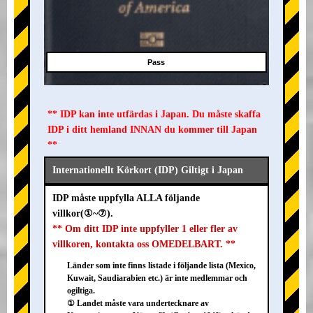
Pass
** IDP kan inte utfärdas i Japan. Du måste skaffa
IDP i ditt hemland INNAN du kommer till Japan
**
Internationellt Körkort (IDP) Giltigt i Japan
IDP måste uppfylla ALLA följande
villkor(①~⑦).
** Om ditt IDP inte uppfyller 1 eller fler av
villkoren, kontakta oss OMEDELBART. **
Länder som inte finns listade i följande lista (Mexico,
Kuwait, Saudiarabien etc.) är inte medlemmar och
ogiltiga.
① Landet måste vara undertecknare av