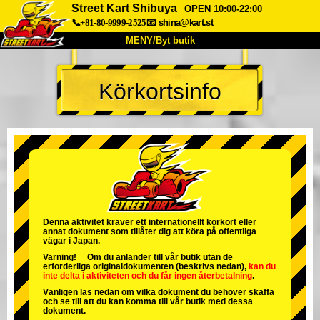
Street Kart Shibuya
OPEN 10:00-22:00
📞+81-80-9999-2525
📧
shina@kart.st
MENY/Byt butik
HEM
Körkortsinfo
Om oss
Specifikationer
Pris
Hitta hit
Röster
FAQ
Företag
Boka
Byt butik
Tokyo Shinagawa
Tokyo Akihabara#1
Tokyo Akihabara#2
Tokyo Shibuya
Denna aktivitet kräver ett internationellt körkort eller
annat dokument som tillåter dig att köra på offentliga
Tokyo Shibuya Annex
Tokyo Bay
vägar i Japan.
Varning! Om du anländer till vår butik utan de
Tokyo Asakusa
Osaka
erforderliga originaldokumenten (beskrivs nedan),
kan du
inte delta i aktiviteten
och
du får ingen återbetalning
.
Okinawa
Vänligen läs nedan om vilka dokument du behöver skaffa
och se till att du kan komma till vår butik med dessa
dokument.