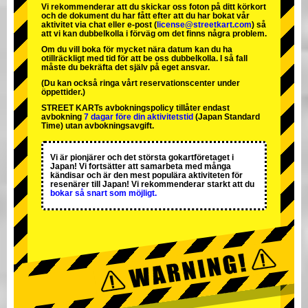
Vi rekommenderar att du skickar oss foton på ditt körkort
och de dokument du har fått efter att du har bokat vår
aktivitet via chat eller e-post (
license@streetkart.com
) så
att vi kan dubbelkolla i förväg om det finns några problem.
Om du vill boka för mycket nära datum kan du ha
otillräckligt med tid för att be oss dubbelkolla. I så fall
måste du bekräfta det själv på eget ansvar.
(Du kan också ringa vårt reservationscenter under
öppettider.)
STREET KARTs avbokningspolicy tillåter endast
avbokning
7 dagar före din aktivitetstid
(Japan Standard
Time) utan avbokningsavgift.
Vi är
pionjärer
och
det största gokartföretaget
i
Japan! Vi fortsätter att samarbeta med
många
kändisar
och är
den mest populära aktiviteten
för
resenärer till Japan! Vi rekommenderar starkt att du
bokar så snart som möjligt.